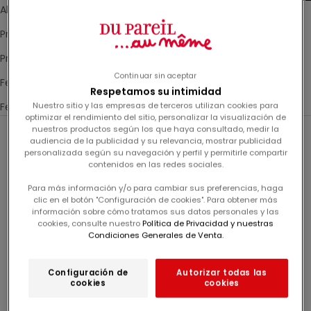
Alfabético, de la Z a la A
Precio: de bajo a alto
Precio: de mayor a menor
Continuar sin aceptar
Fecha, de la más antigua a la más reciente
Respetamos su intimidad
Nuestro sitio y las empresas de terceros utilizan cookies para
Fecha, de la más reciente a la más antigua
optimizar el rendimiento del sitio, personalizar la visualización de
nuestros productos según los que haya consultado, medir la
audiencia de la publicidad y su relevancia, mostrar publicidad
-60%
-60%
personalizada según su navegación y perfil y permitirle compartir
contenidos en las redes sociales.
Para más información y/o para cambiar sus preferencias, haga
clic en el botón "Configuración de cookies". Para obtener más
información sobre cómo tratamos sus datos personales y las
cookies, consulte nuestro
Política de Privacidad y nuestras
Condiciones Generales de Venta.
Configuración de
Autorizar todas las
cookies
cookies
Me conecto
Me conecto