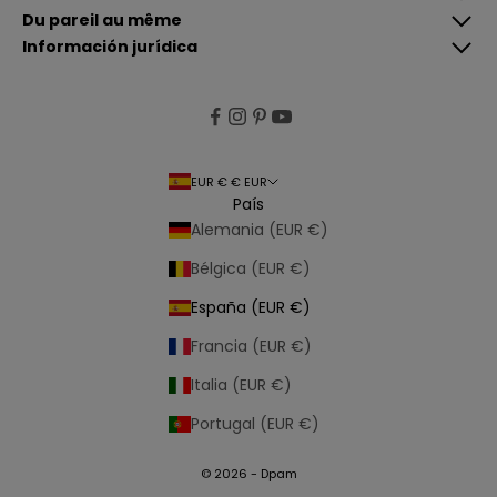
e
g
Du pareil au même
i
Información jurídica
s
t
r
a
r
EUR € € EUR
s
País
e
Alemania (EUR €)
,
a
Bélgica (EUR €)
c
España (EUR €)
e
p
Francia (EUR €)
t
Italia (EUR €)
a
n
Portugal (EUR €)
u
e
© 2026 - Dpam
s