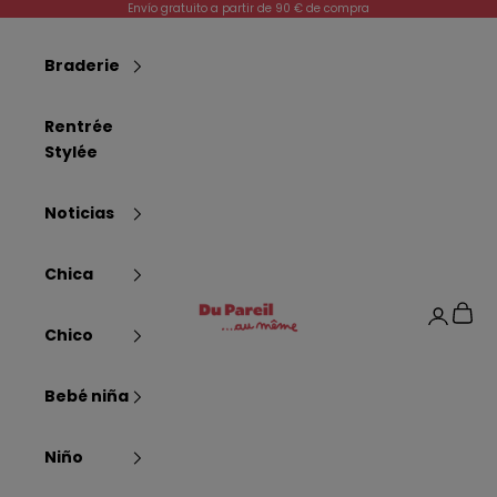
Passer au contenu
Envío gratuito a partir de 90 € de compra
Braderie
Rentrée
Stylée
Noticias
Chica
Dpam
Panier
Connexi
Chico
Bebé niña
Niño