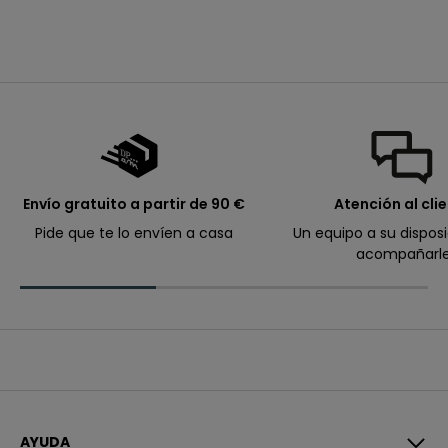
flores para bebé niña
prix de vente
desde
6,99€
m
o
p
e
d
i
d
o
.
Envío gratuito a partir de 90 €
Atención al cli
Pide que te lo envíen a casa
Un equipo a su dispos
acompañarl
Correo electrónico
I
n
s
c
r
A
í
l
b
e
r
t
e
AYUDA