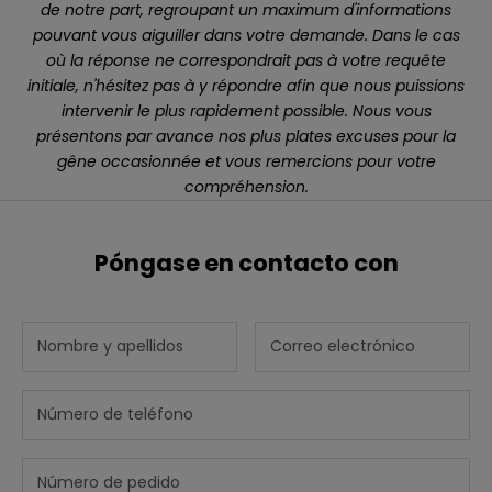
de notre part, regroupant un maximum d'informations
t
pouvant vous aiguiller dans votre demande. Dans le cas
r
où la réponse ne correspondrait pas à votre requête
o
initiale, n'hésitez pas à y répondre afin que nous puissions
b
intervenir le plus rapidement possible. Nous vous
o
présentons par avance nos plus plates excuses pour la
l
gêne occasionnée et vous remercions pour votre
e
compréhension.
t
í
n
Póngase en contacto con
y
c
o
n
s
i
g
a
u
n