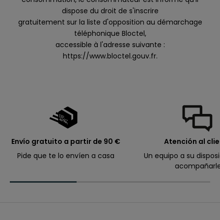
r
dispose du droit de s'inscrire
ó
gratuitement sur la liste d'opposition au démarchage
x
téléphonique Bloctel,
i
accessible à l'adresse suivante :
m
https://www.bloctel.gouv.fr
.
o
p
e
d
i
d
o
.
Envío gratuito a partir de 90 €
Atención al cli
Pide que te lo envíen a casa
Un equipo a su dispos
acompañarl
Correo electrónico
I
n
s
c
r
A