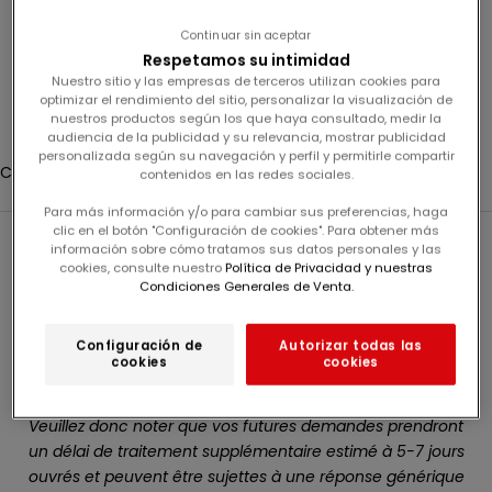
t
Nacimiento
Continuar sin aceptar
í
Respetamos su intimidad
Nuestro sitio y las empresas de terceros utilizan cookies para
Conexión
n
optimizar el rendimiento del sitio, personalizar la visualización de
nuestros productos según los que haya consultado, medir la
S
Translation missing: fr.header.general.store_locator
Menu
Recherche
audiencia de la publicidad y su relevancia, mostrar publicidad
u
personalizada según su navegación y perfil y permitirle compartir
Cesta
s
contenidos en las redes sociales.
Su cesta está vacía
c
Para más información y/o para cambiar sus preferencias, haga
Pendant cette période de Soldes, le nombre de
r
clic en el botón "Configuración de cookies". Para obtener más
réclamations clients est plus important . Nous sommes
í
información sobre cómo tratamos sus datos personales y las
cookies, consulte nuestro
Política de Privacidad y nuestras
bien sûrs conscients qu'une réponse adapdtée doit vous
b
Condiciones Generales de Venta.
être apportée dans les meilleurs délais possibles et
a
mobilisons donc notre Service Client en conséquence.
s
Configuración de
Autorizar todas las
Notre équipe est donc contrainte de limiter la prise
e
cookies
cookies
d'appels et de favoriser la gestion des réclamations
a
écrites.
n
Veuillez donc noter que vos futures demandes prendront
u
un délai de traitement supplémentaire estimé à 5-7 jours
e
ouvrés et peuvent être sujettes à une réponse générique
s