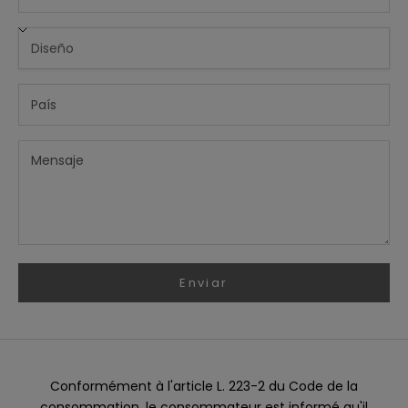
1
5
%
d
e
d
e
s
c
u
e
n
t
Enviar
o
e
n
s
u
Conformément à l'article L. 223-2 du Code de la
p
consommation, le consommateur est informé qu'il