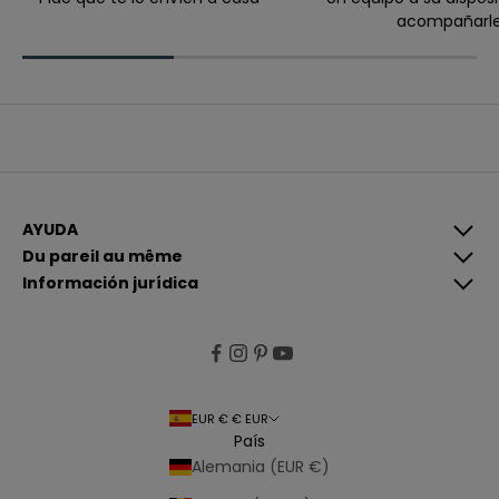
acompañarl
Correo electrónico
I
n
s
c
r
A
í
l
b
e
r
t
e
AYUDA
e
g
Du pareil au même
i
Información jurídica
s
t
r
a
r
EUR € € EUR
s
País
e
Alemania (EUR €)
,
a