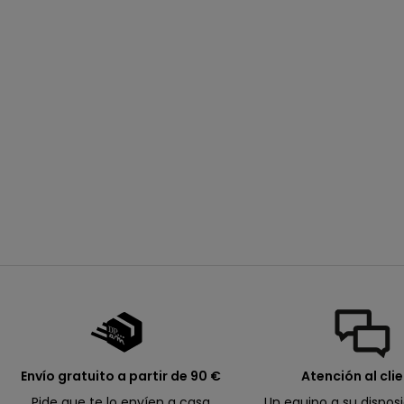
o
e
n
s
u
p
r
ó
Exclusiva en la web
x
calcetines de hojas de
i
color crudo para niño
prix de vente
desde
4,99€
m
o
p
e
d
i
d
o
.
Envío gratuito a partir de 90 €
Atención al cli
Pide que te lo envíen a casa
Un equipo a su dispos