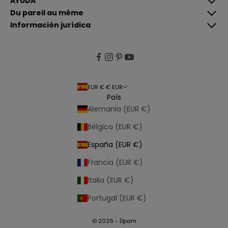
AYUDA
e
g
Du pareil au même
i
Información jurídica
s
t
r
a
r
EUR € € EUR
s
País
e
Alemania (EUR €)
,
a
Bélgica (EUR €)
c
España (EUR €)
e
p
Francia (EUR €)
t
Italia (EUR €)
a
n
Portugal (EUR €)
u
e
© 2026 - Dpam