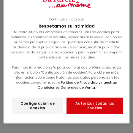
Me conecto
Me conecto
camiseta verde con
camiseta blanca con
estampado floral para
animación de corazón
precio de oferta
precio de oferta
desde
12,99€
desde
12,99€
Continuar sin aceptar
niñas
para niñas
Respetamos su intimidad
Nuestro sitio y las empresas de terceros utilizan cookies para
-60%
-60%
optimizar el rendimiento del sitio, personalizar la visualización de
nuestros productos según los que haya consultado, medir la
audiencia de la publicidad y su relevancia, mostrar publicidad
personalizada según su navegación y perfil y permitirle compartir
contenidos en las redes sociales.
Para más información y/o para cambiar sus preferencias, haga
clic en el botón "Configuración de cookies". Para obtener más
información sobre cómo tratamos sus datos personales y las
cookies, consulte nuestro
Política de Privacidad y nuestras
Condiciones Generales de Venta.
Me conecto
Me conecto
Configuración de
Autorizar todas las
cookies
cookies
camiseta de color
amarilla t-shirt with
crudo con animación de
dinosaur animation for
precio de oferta
precio de oferta
desde
12,99€
desde
9,99€
dinosaurios para niños
children