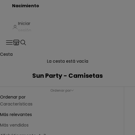
Nacimiento
Iniciar
sesión
Translation missing: es.header.general.store_locator
Menú
Buscar
Cesta
La cesta está vacía
Sun Party - Camisetas
Ordenar por
Ordenar por
Características
Más relevantes
Más vendidos