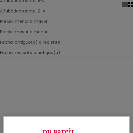
Alfabéticamente, A-Z
Alfabéticamente, Z-A
Precio, menor a mayor
Precio, mayor a menor
Fecha: antiguo(a) a reciente
Fecha: reciente a antiguo(a)
-60%
-60%