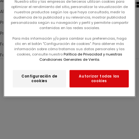
Alfabéticamente, A-Z
Nuestro sitio y las empresas de terceros utilizan cookies para
optimizar el rendimiento del sitio, personalizar la visualización de
Alfabéticamente, Z-A
nuestros productos según los que haya consultado, medir la
audiencia de la publicidad y su relevancia, mostrar publicidad
Precio, menor a mayor
personalizada según su navegación y perfil y permitirle compartir
contenidos en las redes sociales.
Precio, mayor a menor
Para más información y/o para cambiar sus preferencias, haga
Fecha: antiguo(a) a reciente
clic en el botón "Configuración de cookies". Para obtener más
información sobre cómo tratamos sus datos personales y las
cookies, consulte nuestro
Política de Privacidad y nuestras
Fecha: reciente a antiguo(a)
Condiciones Generales de Venta.
-60%
-60%
Configuración de
Autorizar todas las
cookies
cookies