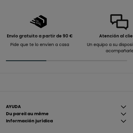
e
d
i
d
o
.
Envío gratuito a partir de 90 €
Atención al cli
Pide que te lo envíen a casa
Un equipo a su dispos
acompañarl
Correo electrónico
I
n
s
c
r
A
í
l
b
e
r
t
e
AYUDA
e
g
Du pareil au même
i
Información jurídica
s
t