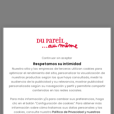
Me conecto
Me conecto
rosa-kleid mit
rosa kleid mit
blumenstickerei für
blumenmuster für
precio de oferta
precio de oferta
desde
29,99€
desde
27,99€
mädchen
mädchen
-60%
-60%
Continuar sin aceptar
Respetamos su intimidad
Nuestro sitio y las empresas de terceros utilizan cookies para
optimizar el rendimiento del sitio, personalizar la visualización de
nuestros productos según los que haya consultado, medir la
audiencia de la publicidad y su relevancia, mostrar publicidad
personalizada según su navegación y perfil y permitirle compartir
Me conecto
Me conecto
contenidos en las redes sociales.
leggings con
camiseta blanca con
estampado floral para
animación de corazón
Para más información y/o para cambiar sus preferencias, haga
precio de oferta
precio de oferta
desde
9,99€
desde
12,99€
clic en el botón "Configuración de cookies". Para obtener más
niñas
para niñas
información sobre cómo tratamos sus datos personales y las
cookies, consulte nuestro
Política de Privacidad y nuestras