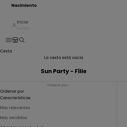
Nacimiento
Iniciar
sesión
Translation missing: es.header.general.store_locator
Menú
Buscar
Cesta
La cesta está vacía
Sun Party - Fille
Ordenar por
Ordenar por
Características
Más relevantes
Más vendidos