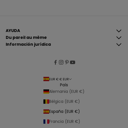
r
A
í
l
b
e
r
t
e
AYUDA
e
g
Du pareil au même
i
Información jurídica
s
t
r
a
r
EUR € € EUR
s
País
e
Alemania (EUR €)
,
a
Bélgica (EUR €)
c
España (EUR €)
e
p
Francia (EUR €)
t