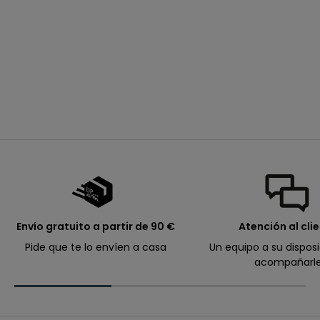
p
r
ó
Me conecto
x
diadema de color crudo
i
con flores para bebé
precio de oferta
desde
6,99€
m
niña
o
p
e
d
i
d
o
.
Envío gratuito a partir de 90 €
Atención al cli
Pide que te lo envíen a casa
Un equipo a su dispos
acompañarl
Correo electrónico
I
n
s
c