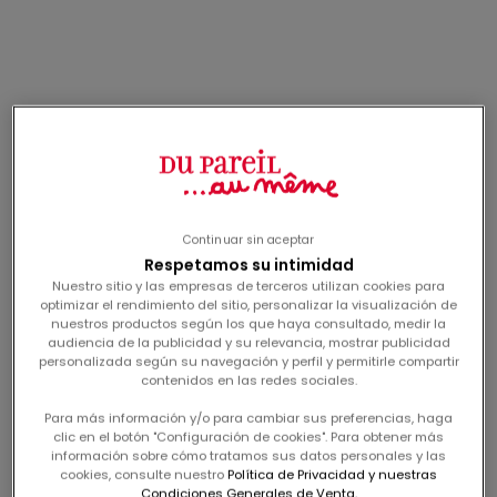
Me conecto
Me conecto
floral dress with ruffles
conjunto de blusa
and matching bloomers
bordada y short con
precio de oferta
precio de oferta
desde
22,99€
desde
24,99€
for girls
flores para bebé niña
-60%
-60%
Continuar sin aceptar
Respetamos su intimidad
Nuestro sitio y las empresas de terceros utilizan cookies para
optimizar el rendimiento del sitio, personalizar la visualización de
nuestros productos según los que haya consultado, medir la
audiencia de la publicidad y su relevancia, mostrar publicidad
personalizada según su navegación y perfil y permitirle compartir
Me conecto
Me conecto
contenidos en las redes sociales.
cardigan de punto rosa
pantalón en doble gasa
Para más información y/o para cambiar sus preferencias, haga
pasión para bebés
rosa pasión para niña
precio de oferta
precio de oferta
clic en el botón "Configuración de cookies". Para obtener más
desde
19,99€
desde
17,99€
información sobre cómo tratamos sus datos personales y las
cookies, consulte nuestro
Política de Privacidad y nuestras
Condiciones Generales de Venta.