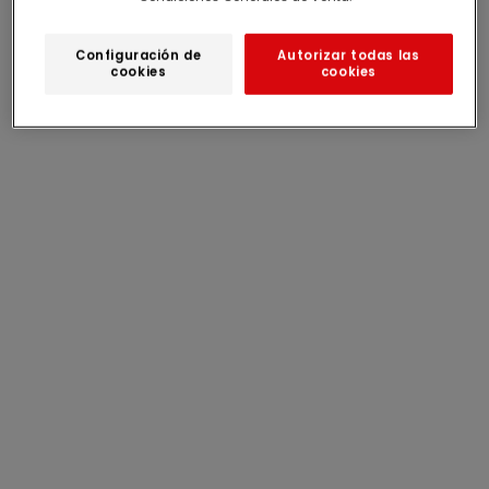
-60%
-60%
Configuración de
Autorizar todas las
cookies
cookies
Me conecto
Me conecto
camiseta blanca con
leggings rosa con
volantes y estampado
estampado floral para
precio de oferta
precio de oferta
desde
9,99€
desde
9,99€
«what a lovely day!»
bebé niña
para niña
-60%
-60%