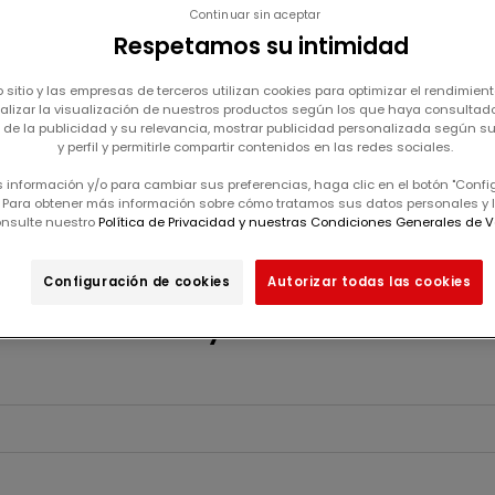
Continuar sin aceptar
Respetamos su intimidad
ento
 sitio y las empresas de terceros utilizan cookies para optimizar el rendimiento
alizar la visualización de nuestros productos según los que haya consultado
 de la publicidad y su relevancia, mostrar publicidad personalizada según 
y perfil y permitirle compartir contenidos en las redes sociales.
 información y/o para cambiar sus preferencias, haga clic en el botón "Conf
. Para obtener más información sobre cómo tratamos sus datos personales y l
nsulte nuestro
Política de Privacidad y nuestras Condiciones Generales de V
La cesta está vacía
Configuración de cookies
Autorizar todas las cookies
Sun Party - Accessoires