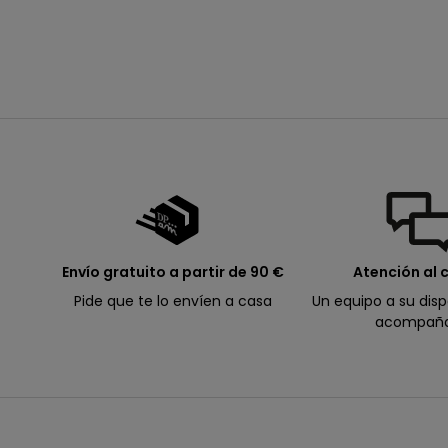
bufanda para niña
ó
precio de oferta
desde
9,99€
x
i
m
o
p
e
d
i
d
o
Envío gratuito a partir de 90 €
Atención al c
.
Pide que te lo envíen a casa
Un equipo a su disp
acompaña
Correo electrónico
I
n
s
c
r
A
í