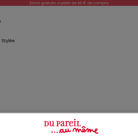
Envío gratuito a partir de 90 € de compra
e
 Stylée
s
ña