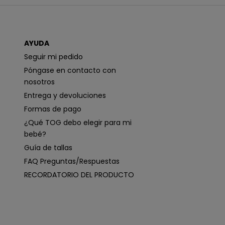
l
b
e
r
t
e
e
g
AYUDA
i
Seguir mi pedido
s
Póngase en contacto con
t
nosotros
r
a
Entrega y devoluciones
r
Formas de pago
s
¿Qué TOG debo elegir para mi
e
bebé?
,
Guía de tallas
a
FAQ Preguntas/Respuestas
c
RECORDATORIO DEL PRODUCTO
e
p
t
a
n