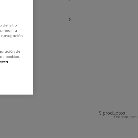
 del sitio,
, medir la
su navegación
iguración de
as cookies,
enta.
9 productos
Ordenar por