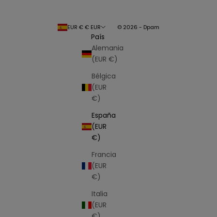
EUR € € EUR
© 2026 - Dpam
País
Alemania
(EUR €)
Bélgica
(EUR
€)
España
(EUR
€)
Francia
(EUR
€)
Italia
(EUR
€)