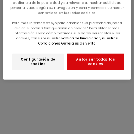
Me conecto
Me conecto
audiencia de la publicidad y su relevancia, mostrar publicidad
personalizada según su navegación y perfil y permitirle compartir
camiseta blanca
bermuda de denim azul
contenidos en las redes sociales.
impresa con tiburones
para niño
precio de oferta
precio de oferta
desde
9,99€
desde
17,99€
para niño
Para más información y/o para cambiar sus preferencias, haga
clic en el botón "Configuración de cookies". Para obtener más
información sobre cómo tratamos sus datos personales y las
-60%
-60%
cookies, consulte nuestro
Política de Privacidad y nuestras
Condiciones Generales de Venta.
Configuración de
Autorizar todas las
cookies
cookies
Me conecto
Me conecto
camiseta azul turquesa
bermuda azul oscuro
con animación de playa
de gasa de algodón
precio de oferta
precio de oferta
desde
12,99€
desde
17,99€
para niño
para niños