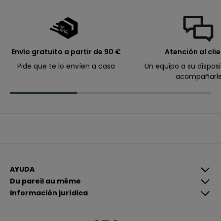
d
i
d
o
.
Envío gratuito a partir de 90 €
Atención al cli
Pide que te lo envíen a casa
Un equipo a su dispos
acompañarl
Correo electrónico
I
n
s
c
r
A
í
l
b
e
r
t
e
AYUDA
e
g
Du pareil au même
i
Información jurídica
s
t
r