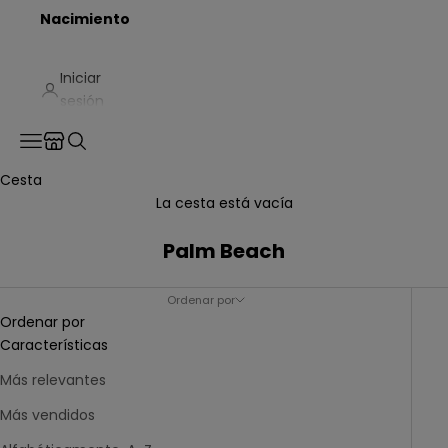
Nacimiento
Iniciar
sesión
Translation missing: es.header.general.store_locator
Menú
Buscar
Cesta
La cesta está vacía
Palm Beach
Ordenar por
Ordenar por
Características
Más relevantes
Más vendidos