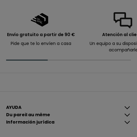
d
i
d
o
.
Envío gratuito a partir de 90 €
Atención al cli
Pide que te lo envíen a casa
Un equipo a su dispos
acompañarl
Correo electrónico
I
n
s
c
r
A
í
l
b
e
r
t
e
AYUDA
e
g
Du pareil au même
i
Información jurídica
s
t