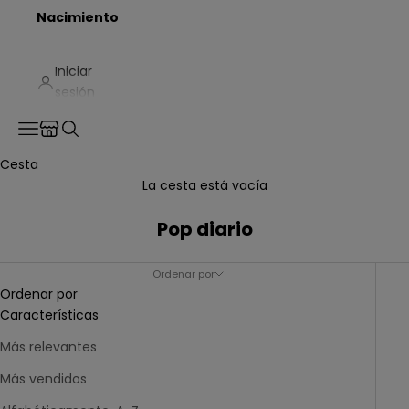
Nacimiento
Iniciar
sesión
Translation missing: es.header.general.store_locator
Menú
Buscar
Cesta
La cesta está vacía
Pop diario
Ordenar por
Ordenar por
Características
Más relevantes
Más vendidos